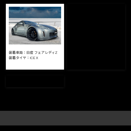
装着車両：
日産 フェアレディZ
装着タイヤ：
ICE X